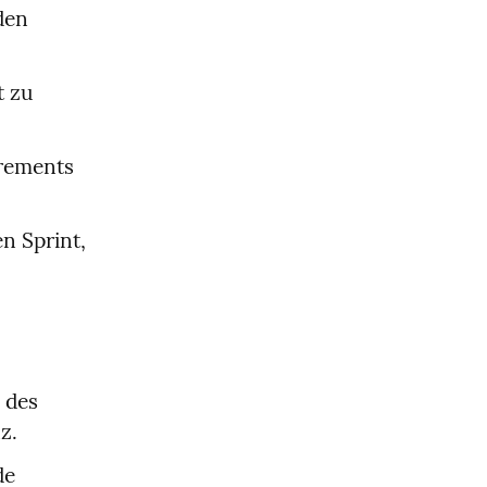
en 
 zu 
rements 
 Sprint, 
des 
z.
e 