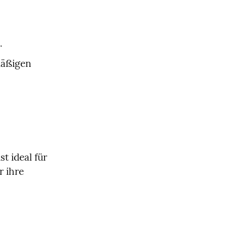
.
äßigen 
 ideal für 
 ihre 