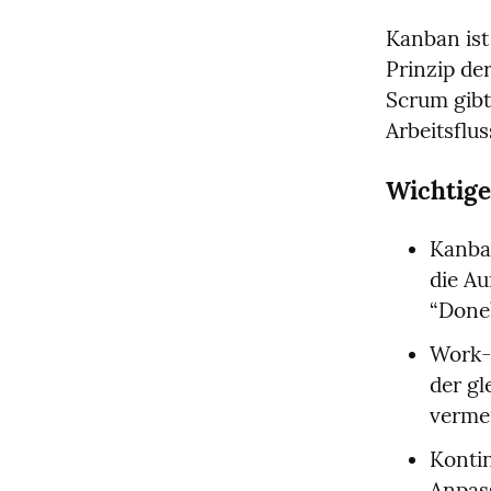
Kanban ist
Prinzip de
Scrum gibt
Arbeitsflus
Wichtige
Kanban
die Au
“Done”
Work-i
der gl
verme
Konti
Anpas