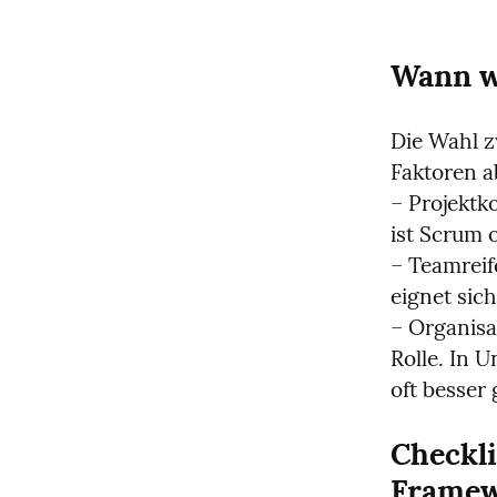
Wann w
Die Wahl 
Faktoren ab
– Projektk
ist Scrum o
– Teamreif
eignet sich
– Organisa
Rolle. In 
oft besser 
Checkli
Framew