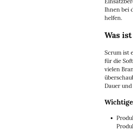
Einsatzber
Ihnen bei 
helfen.
Was is
Scrum ist 
für die So
vielen Bran
überschauba
Dauer und 
Wichtige
Produk
Produ