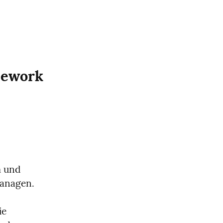
ework 
 und 
anagen. 
e 