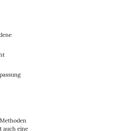
dene 
t 
passung 
e Methoden 
 auch eine 