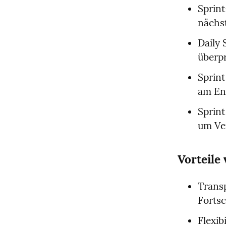
Sprint
nächst
Daily 
überpr
Sprint
am End
Sprint
um Ver
Vorteile
Transp
Fortsc
Flexib