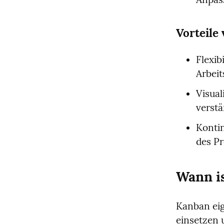
Vorteile
Flexib
Arbei
Visual
verstä
Kontin
des Pr
Wann is
Kanban eig
einsetzen 