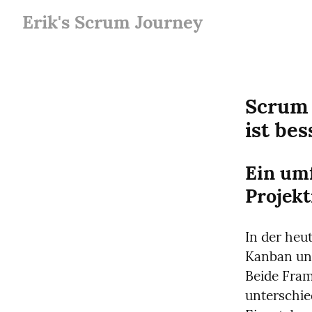
Erik's Scrum Journey
Scrum 
ist bes
Ein umf
Projek
In der heu
Kanban unv
Beide Fram
unterschied