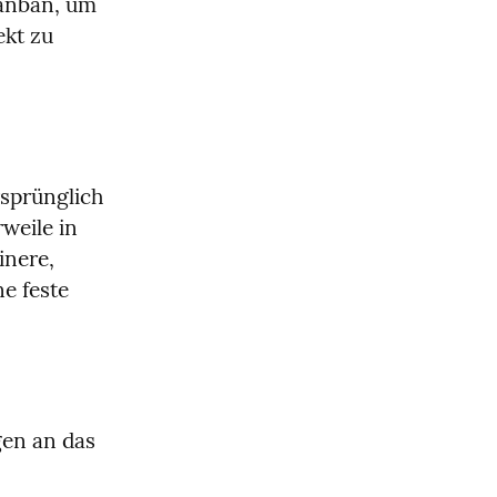
anban, um 
kt zu 
sprünglich 
eile in 
nere, 
e feste 
.
en an das 