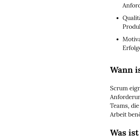
Anfor
Qualit
Produk
Motiv
Erfolg
Wann is
Scrum eign
Anforderung
Teams, die 
Arbeit ben
Was is